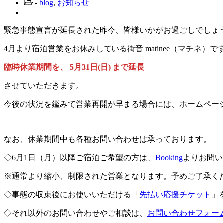
-
blog
,
お知らせ
緊急事態宣言が延長された昨今、皆様いかがお過ごしでしょ
4月より宿泊営業をお休みしている街音 matinee（マチネ）
臨時休業期間を、 5月31日(日) まで延長
させていただきます。
今後の状況を鑑みて営業再開が早まる場合には、ホームページ
なお、休業期間中も各種お問い合わせは承っております。
◇6月1日（月）以降ご宿泊ご希望の方は、
Booking
よりお問い
※通常より縮小、制限された営業となります。予めご了承く
◇事態の収束後にお使いいただける「
先払い応援チケット
」
◇それ以外のお問い合わせやご相談は、
お問い合わせフォー