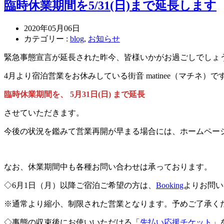
臨時休業期間を5/31(日)まで延長します
2020年05月06日
カテゴリー :
blog
,
お知らせ
緊急事態宣言が延長された昨今、皆様いかがお過ごしでしょ
4月より宿泊営業をお休みしている街音 matinee（マチネ）
臨時休業期間を、 5月31日(日) まで延長
させていただきます。
今後の状況を鑑みて営業再開が早まる場合には、ホームページ
なお、休業期間中も各種お問い合わせは承っております。
◇6月1日（月）以降ご宿泊ご希望の方は、
Booking
よりお問い
※通常より縮小、制限された営業となります。予めご了承く
◇事態の収束後にお使いいただける「
先払い応援チケット
」