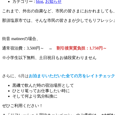
カテゴリー :
blog
,
お知らせ
これまで、外出の自粛など、市民の皆さまにおかれましても
那須塩原市では、そんな市民の皆さまが少しでもリフレッシ
街音 matineeの場合、
通常宿泊費：3,500円～ →
割引後実質負担：1,750円～
と
※小学生以下無料、土日祝日もお値段変わりません
さらに、
6月は
お泊まりいただいた全ての方をレイトチェック
黒磯で飲んだ時の宿泊場所として
ひとり篭ってお仕事したい時に
そして何より気分転換に
ぜひご利用ください！